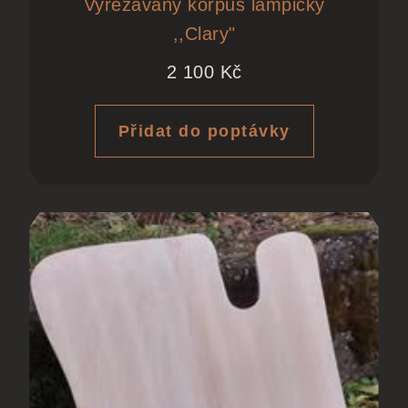
Vyřezávaný korpus lampičky
,,Clary"
2 100
Kč
Přidat do poptávky