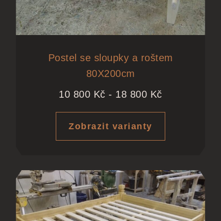
Postel se sloupky a roštem
80X200cm
10 800
Kč
-
18 800
Kč
Zobrazit varianty