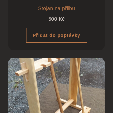
Stojan na přilbu
500
Kč
Přidat do poptávky