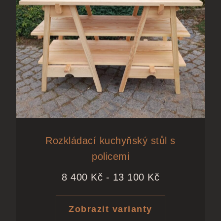
Rozkládací kuchyňský stůl s
policemi
8 400
Kč
-
13 100
Kč
Zobrazit varianty