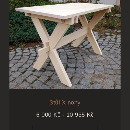
Stůl X nohy
6 000
Kč
-
10 935
Kč