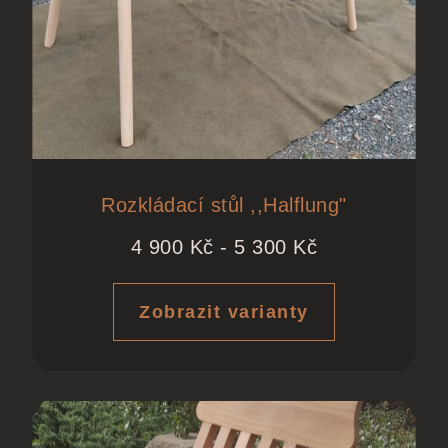
Rozkládací stůl ,,Halflung"
4 900
Kč
-
5 300
Kč
Zobrazit varianty