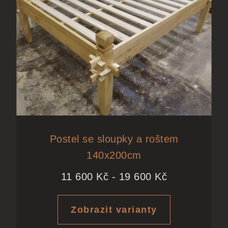
Postel se sloupky a roštem
140x200cm
11 600
Kč
-
19 600
Kč
Zobrazit varianty