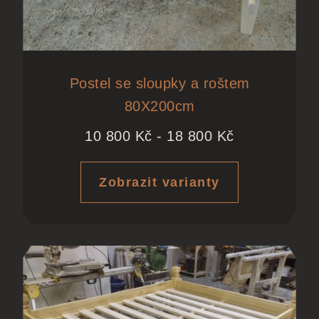
Postel se sloupky a roštem
80X200cm
10 800
Kč
-
18 800
Kč
Zobrazit varianty