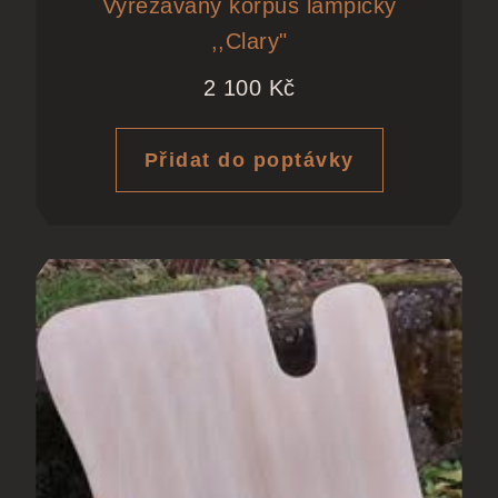
Vyřezávaný korpus lampičky
,,Clary"
2 100
Kč
Přidat do poptávky