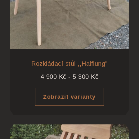
Rozkládací stůl ,,Halflung"
4 900
Kč
-
5 300
Kč
Zobrazit varianty