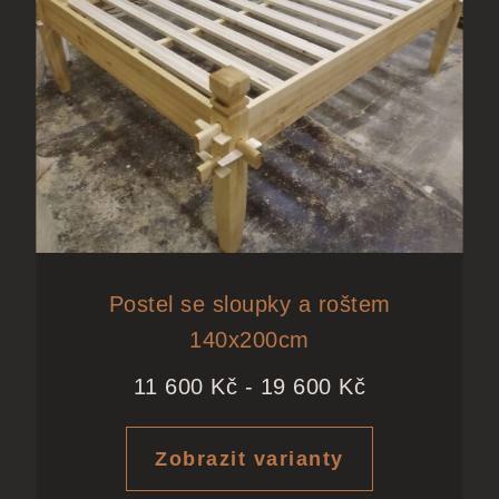
Postel se sloupky a roštem
140x200cm
11 600
Kč
-
19 600
Kč
Zobrazit varianty