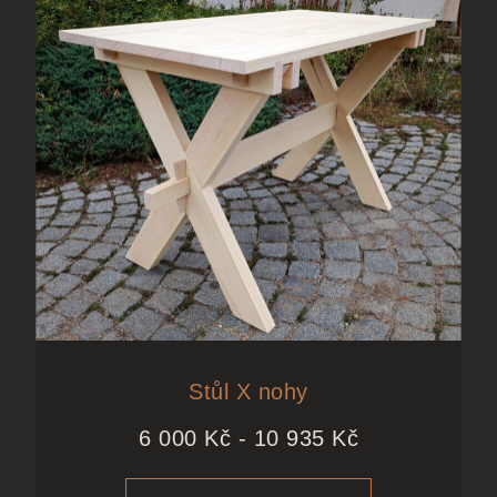
Stůl X nohy
6 000
Kč
-
10 935
Kč