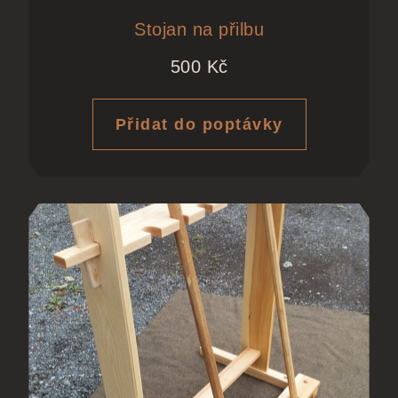
Stojan na přilbu
500
Kč
Přidat do poptávky